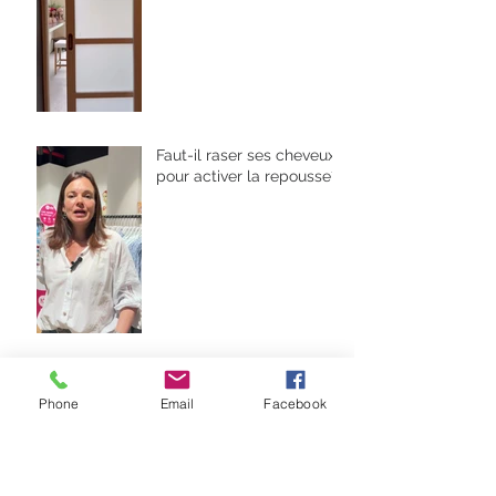
Faut-il raser ses cheveux
pour activer la repousse?
Quand les cheveux
repoussent ils?
Phone
Email
Facebook