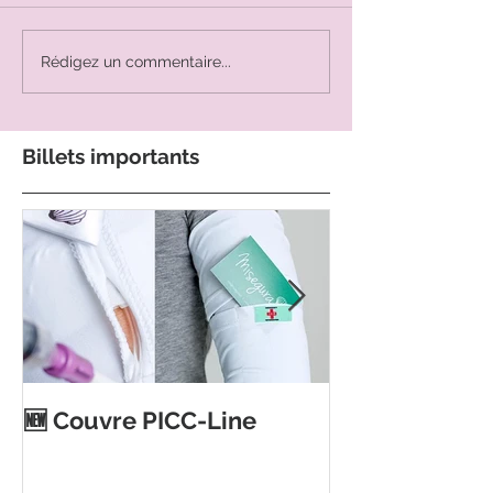
Rédigez un commentaire...
Billets importants
Ouverture d'
🆕 Couvre PICC-Line
magasin Toujo
Auderghem