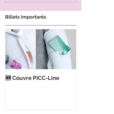
Billets importants
Ouverture d'
🆕 Couvre PICC-Line
magasin Toujo
Auderghem