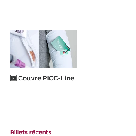
Ouverture d'un
🆕 Couvre PICC-Line
nouveau magasin
Toujours Belle à
Auderghem
Billets récents