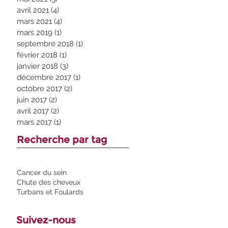
avril 2021
(4)
4 posts
mars 2021
(4)
4 posts
mars 2019
(1)
1 post
septembre 2018
(1)
1 post
février 2018
(1)
1 post
janvier 2018
(3)
3 posts
décembre 2017
(1)
1 post
octobre 2017
(2)
2 posts
juin 2017
(2)
2 posts
avril 2017
(2)
2 posts
mars 2017
(1)
1 post
Recherche par tag
Cancer du sein
Chute des cheveux
Turbans et Foulards
Suivez-nous