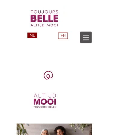
NL
FR