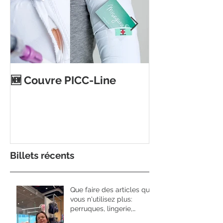
Ouverture d'
🆕 Couvre PICC-Line
magasin Toujo
Auderghem
Billets récents
Que faire des articles que
vous n'utilisez plus:
perruques, lingerie,
prothèses....