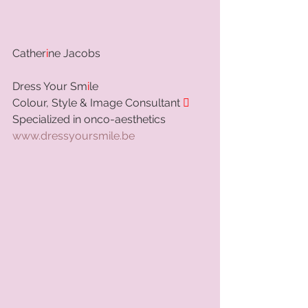
Cather
i
ne Jacobs  
Dress Your Sm
i
le  
Colour, Style & Image Consultant 

Specialized in onco-aesthetics 
www.dressyoursmile.be