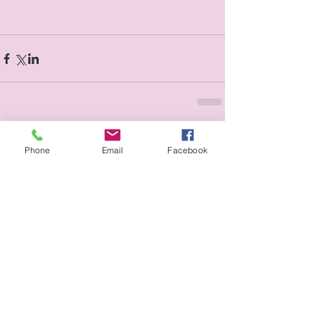
Phone
Email
Facebook
Commentaires
Rédigez un commentaire...
Billets importants