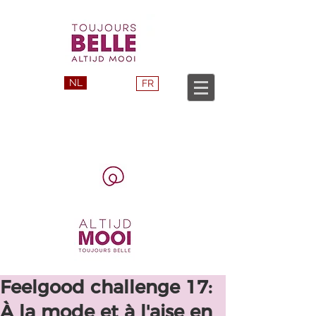
NL
FR
Feelgood challenge 17:
À la mode et à l'aise en